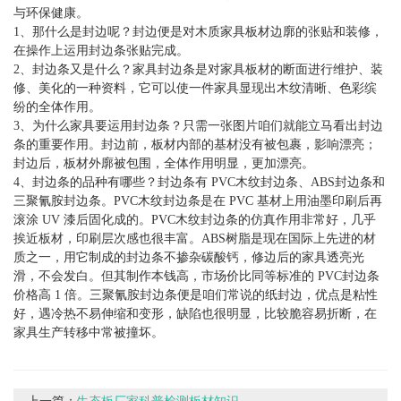
与环保健康。
1、那什么是封边呢？封边便是对木质家具板材边廓的张贴和装修，
在操作上运用封边条张贴完成。
2、封边条又是什么？家具封边条是对家具板材的断面进行维护、装
修、美化的一种资料，它可以使一件家具显现出木纹清晰、色彩缤
纷的全体作用。
3、为什么家具要运用封边条？只需一张图片咱们就能立马看出封边
条的重要作用。封边前，板材内部的基材没有被包裹，影响漂亮；
封边后，板材外廓被包围，全体作用明显，更加漂亮。
4、封边条的品种有哪些？封边条有 PVC木纹封边条、ABS封边条和
三聚氰胺封边条。PVC木纹封边条是在 PVC 基材上用油墨印刷后再
滚涂 UV 漆后固化成的。PVC木纹封边条的仿真作用非常好，几乎
挨近板材，印刷层次感也很丰富。ABS树脂是现在国际上先进的材
质之一，用它制成的封边条不掺杂碳酸钙，修边后的家具透亮光
滑，不会发白。但其制作本钱高，市场价比同等标准的 PVC封边条
价格高 1 倍。三聚氰胺封边条便是咱们常说的纸封边，优点是粘性
好，遇冷热不易伸缩和变形，缺陷也很明显，比较脆容易折断，在
家具生产转移中常被撞坏。