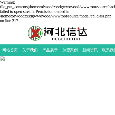
Warning:
file_put_contents(/home/xdwoodzxsdgwwoyood/wwwroot/source/cache
failed to open stream: Permission denied in
/home/xdwoodzxsdgwwoyood/wwwroot/source/model/api.class.php
on line 217
网站首页
关于我们
产品展示
加盟案例
新闻资讯
联系我