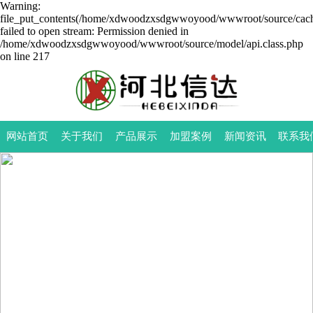
Warning:
file_put_contents(/home/xdwoodzxsdgwwoyood/wwwroot/source/cache
failed to open stream: Permission denied in
/home/xdwoodzxsdgwwoyood/wwwroot/source/model/api.class.php
on line 217
网站首页
关于我们
产品展示
加盟案例
新闻资讯
联系我