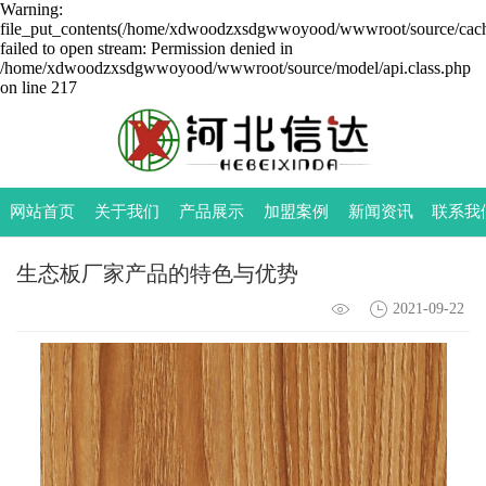
Warning:
file_put_contents(/home/xdwoodzxsdgwwoyood/wwwroot/source/cache
failed to open stream: Permission denied in
/home/xdwoodzxsdgwwoyood/wwwroot/source/model/api.class.php
on line 217
网站首页
关于我们
产品展示
加盟案例
新闻资讯
联系我
生态板厂家产品的特色与优势
2021-09-22