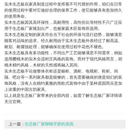
实木生态板在家具制造过程中发挥着不可代替的作用，咱们在日常
的使用过程中要对它做好合理的保养工作，使它能够具有愈加持久
的使用寿命。
实木生态板因其高环保性，高耐用性，高性价比等特性不只广泛应
用于生态板厂家规划出产，也被家庭木匠装饰所选用。
实木生态板定制的家具符合当下社会的环保与流行趋势，能够满意
顾客对品味的追求。经久耐用由于实木生态板外表经过了耐高温、
耐划、耐腐蚀处理，能够确保在使用过程中花色不褪色。
实木生态板具有多功能性，不同出产工艺能够满意不同需求，例如
选用樱桃木的实木合适村庄风格的装饰。而对于现代风格而言，胡
桃木精约风格，木材的天然感将融入其间。
实木生态板不论做整体衣柜还是橱柜、酒柜、电视柜、鞋柜、间
隔、吧台等一系列家具都是能够的，首先需要确保的便是咱们的装
饰风格，没有人在精约素雅的简欧式装饰中由于某种原因而乐意加
上浓重的中国古韵家具。
以上就是生态板厂家带来的全部内容，如需了解生态板厂家详情请
关注官网。
上一篇：
生态板厂家聊聊开胶的原因...