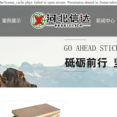
/license_cache.php): failed to open stream: Permission denied in /home/xd
案例展示
新闻中心