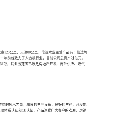
京120公里，天津80公里。信达木业主营产品有：信达牌
二十年前就致力于人造板行业，目前公司总资产过亿元，
拓进取，其业务范围已涉足房地产开发、商砼供应、燃气
雄厚的技术力量，精良的生产设备，良好的生产、开发能
质量管理体系认证和CE认证，产品深受广大客户的欢迎，远销