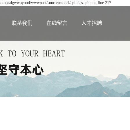
woodzxsdgwwoyood/wwwroot/source/model/api.class.php on line 217
联系我们
在线留言
人才招聘